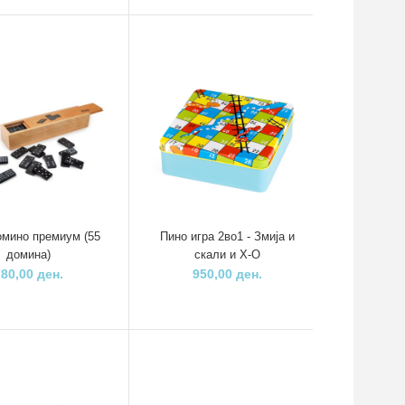
Сировински состав: дрво, боја, јаже..
Пино друштвена
ет
игра Куглање
ето
1.200,00 ден.
Едукативна игра-
нс
Зајче и морков
1.100,00 ден.
омино премиум (55
Пино игра 2во1 - Змија и
домина)
скали и Х-О
..
780,00 ден.
950,00 ден.
Пино Дрвен
камион за превоз
на автомобили
1.300,00 ден.