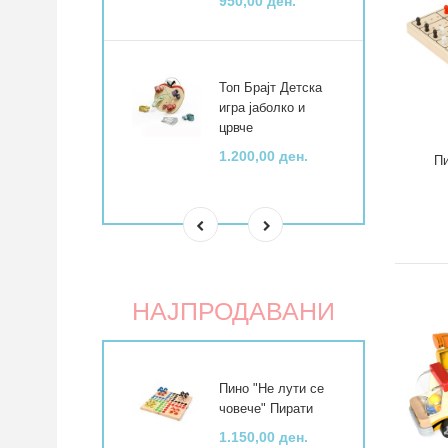
950,00 ден.
Топ Брајт Детска
игра јаболко и
црвче
1.200,00 ден.
Пи
НАЈПРОДАВАНИ
Пино "Не лути се
човече" Пирати
1.150,00 ден.