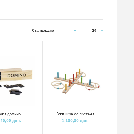
За деца над 3 години..
Гоки домино
Гоки игра со прстени
240,00 ден.
1.160,00 ден.