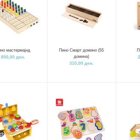
Tоп Брајт
Топ Брајт
Гоки игра со прстени
Интерактивен сет-
Активити куќичк
1.160,00 ден.
Куче кај доктор
2 во 1- Монтесо
играчка
2.800,00 ден.
6.850,00 ден.
но мастермајнд
Пино Смарт домино (55
П
домина)
850,00 ден.
310,00 ден.
ГОКИ сложувалка автомобил
510,00 ден.
Пино мини
Пино мастермај
лавиринт
850,00 ден.
230,00 ден.