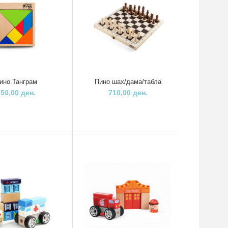
Пино Дрвена
играчка Тостер
а
1.300,00 ден.
Сировински состав: дрво, боја, коноп..
ри
ино Танграм
Пино шах/дама/табла
250,00 ден.
710,00 ден.
За деца над 2 години..
нд
Топ брајт - табла
2во1 делукс
5.940,00 ден.