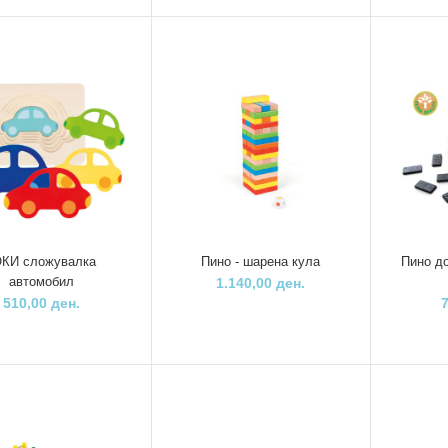
Гоки - Виљушкар
3.910,00 ден.
Пино Домино со
Топ Брајт
животни
Интерактивен с
Нахрани го зајч
490,00 ден.
2.900,00 ден.
Топ Брајт
Интерактивна
Пино игра Бала
табла
кула
ОКИ сложувалка
Пино - шарена кула
Пино д
3.350,00 ден.
840,00 ден.
Гоки домино
автомобил
1.140,00 ден.
240,00 ден.
510,00 ден.
Топ Брајт Игра
Пино Активити
паркирај
коцка- Шумска
автомобили
авантура
1.050,00 ден.
1.150,00 ден.