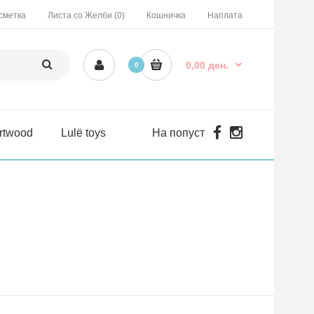
сметка
Листа со Желби (0)
Кошничка
Наплата
0,00 ден.
0
rtwood
Lulë toys
На попуст