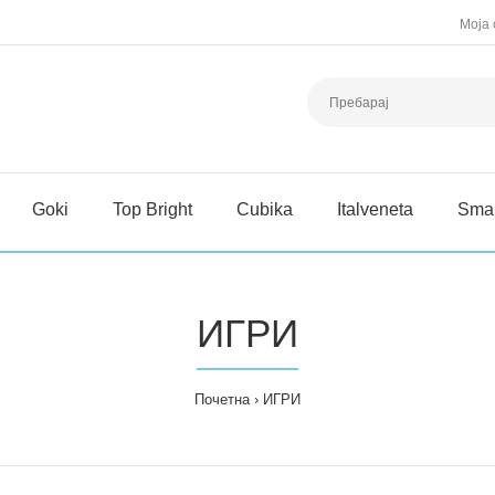
Моја 
Goki
Top Bright
Cubika
Italveneta
Sma
ИГРИ
Почетна
ИГРИ