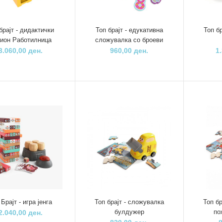
брајт - дидактички
Топ брајт - едукативна
Топ бр
Пино игра 2во1 
Топ брајт - тобоган
ион Работилница
сложувалка со броеви
Змија и скали и
со 4 ленти и
3.060,00 ден.
960,00 ден.
1
О
гаража за коли
950,00 ден.
1.660,00 ден.
Пино - шарена кула
1.140,00 ден.
Пино вметнувал
Пино јаже за
- Облечи девојч
скокање
400,00 ден.
340,00 ден.
Пино Активити
Пино Танграм
коцка
250,00 ден.
 Брајт - игра јенга
Топ брајт - сложувалка
Топ б
Пино домино премиум (55
2.640,00 ден.
булдужер
по
домина)
2.040,00 ден.