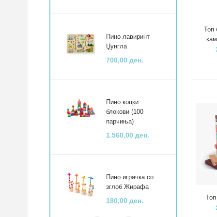
Топ 
Пино лавиринт
кам
Џунгла
700,00 ден.
Пино коцки
блокови (100
парчиња)
1.560,00 ден.
Пино играчка со
зглоб Жирафа
Топ
180,00 ден.