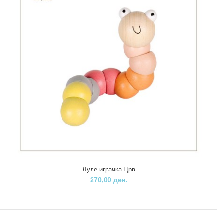
Луле дрвен мотор Снупи
915,00 ден.
..
Луле играчка Црв
270,00 ден.