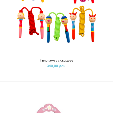
Пино јаже за скокање
340,00 ден.
Пино - работилница - бајка водопад
1.320,00 ден.
Pino работилницата-Водопад е авторска игра од познатиот
писател за деца и млади Урош Петровиќ. ..