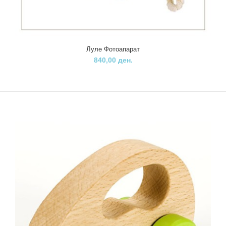
Луле Фотоапарат
840,00 ден.
Луле играчка Црв
270,00 ден.
..