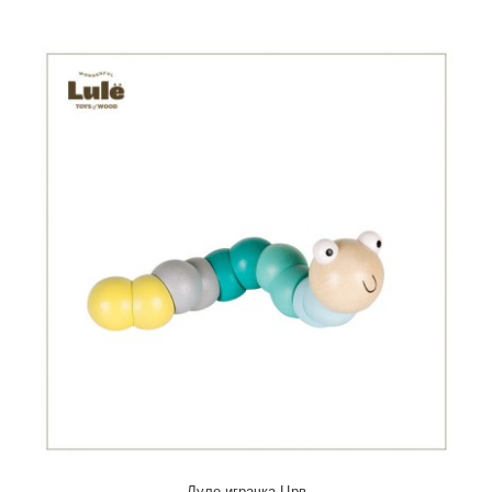
Луле играчка Црв
270,00 ден.
Луле играчка Црв