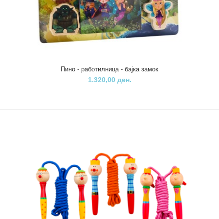
Пино - работилница - бајка виножито
1.320,00 ден.
Пино - работилница - бајка замок
1.320,00 ден.
Pino работилницата-Бајка е авторска игра од познатиот
писател за деца и млади Урош Петровиќ. Ов..