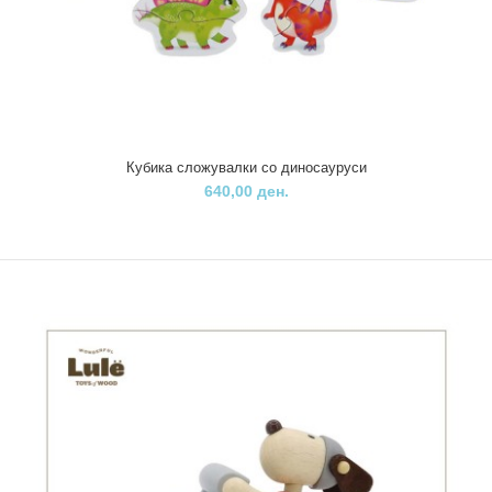
Кубика сложувалки со диносауруси
640,00 ден.
Кубика сложувалки со диносауруси