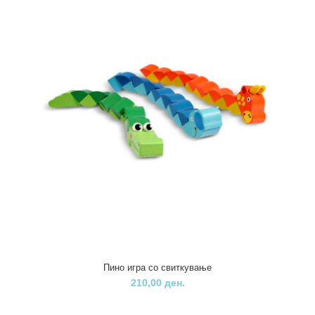
Пино игра со свиткување
210,00 ден.
Пино Дрвен камион за превоз на автомобили
1.300,00 ден.