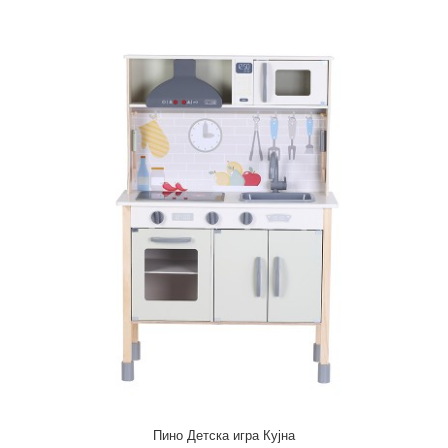
Пино - работилница - бајка замок
1.320,00 ден.
Pino работилницата-Замок е авторска игра од познатиот
писател за деца и млади Урош Петровиќ. Ов..
Пино Детска игра Кујна