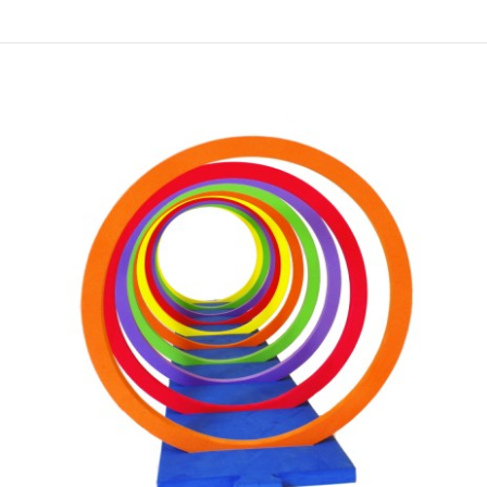
Гоки детска игра - тостер
1.620,00 ден.
..