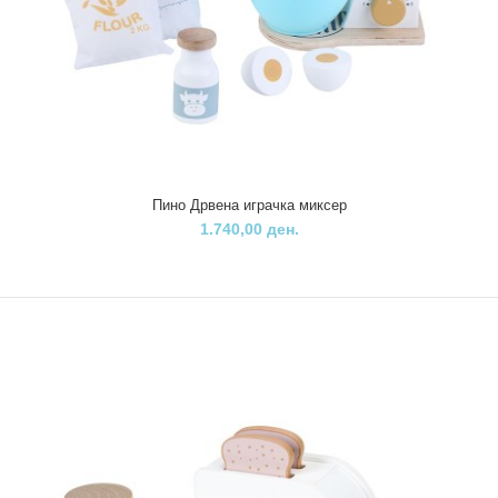
Пино детска игра Козметичка маса
2.900,00 ден.
..
Пино Дрвена играчка миксер
1.740,00 ден.