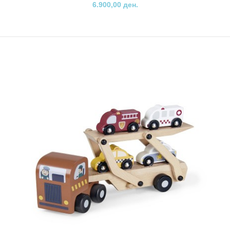
6.900,00 ден.
Пино јаже за скокање
340,00 ден.
Pino јажето за скокање е забавна играчка која Вас ќе ве потсети
на детството и со која можете да го ..