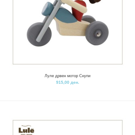
640,00 ден.
Мини сложувалки илустрирани со најпознатите диносауруси со
кои децата се запознаваат со Дино св..
Луле дрвен мотор Снупи
915,00 ден.