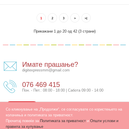
1
2
3
>
>|
..
Прикажани 1 до 20 од 42 (3 страни)
Имате прашање?
digitexpressmm@gmail.com
076 469 415
Пон. - Пет.: 08:00 - 18:00 | Сабота 09:00 - 14:00
КОНТАКТ
Со кликнување на „Продолжи“, се согласувате со користењето на
колачиња и политиката за приватност.
Прочитај повеќе за
Политиката за приватност
и
Општи услови и
правила за купување