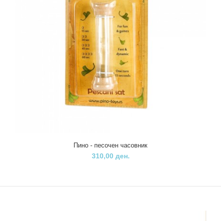
Дрвениот фотоапарат од брендот LULË е одлична играчка за
најмалите љубители на фотографијата. За они..
Пино - песочен часовник
310,00 ден.