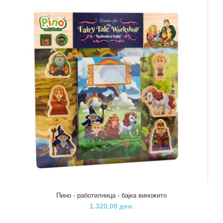
Пино - мини автомобил натур
320,00 ден.
Едноставна, подвижна и квалитетна и гарантира сигурна и
долготрајна забаваПино – Мини Автомобил.&nbs..
Пино - работилница - бајка виножито
1.320,00 ден.