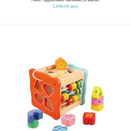
1.680,00 ден.
Дрвениот фотоапарат од брендот LULË е одлична играчка за
најмалите љубители на фотографијата. За они..