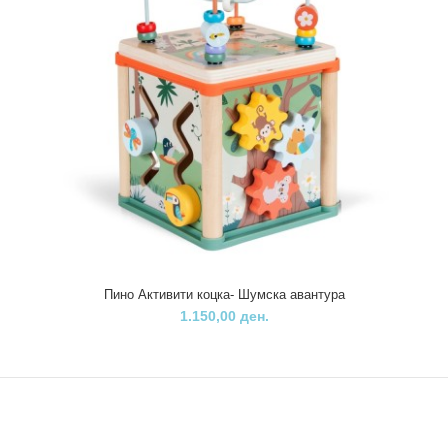
Pino- Eдукативната коцка е повеќенаменска играчка за забава и
едукација на деца од 18 месеци до 6 ..
Пино Активити коцка- Шумска авантура
1.150,00 ден.