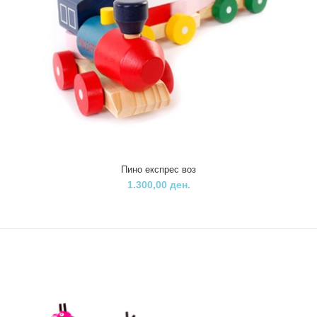
Пино експрес воз
1.300,00 ден.
Пино вметнувалка - Облечи момче
400,00 ден.
Пино сложувалка- Облечи го момчето нуди повеќе можности на