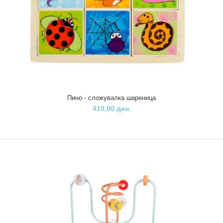
Пино - сложувалка шареница
410,00 ден.
Пино - едукативна коцка
2.210,00 ден.