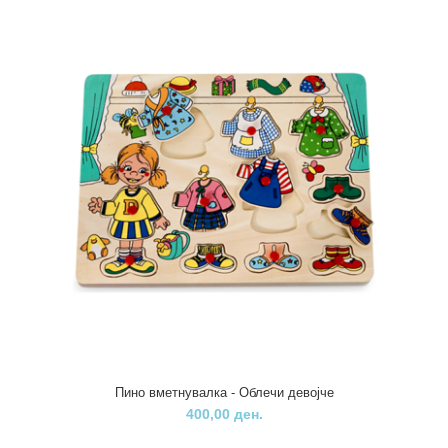
Пино - сложувалка шареница
410,00 ден.
Оваа играчка составена од вметнувалка со мотиви. Содржи 9
елементи кои на себе имаат карактеристичен..
Пино вметнувалка - Облечи девојче
400,00 ден.