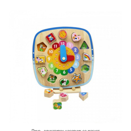
Луле Фотоапарат
840,00 ден.
Пино - едукативен часовник со магнет