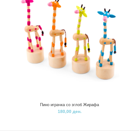
комбинации кои ја поттикнуваат детската&n..
Пино играчка со зглоб Жирафа
180,00 ден.