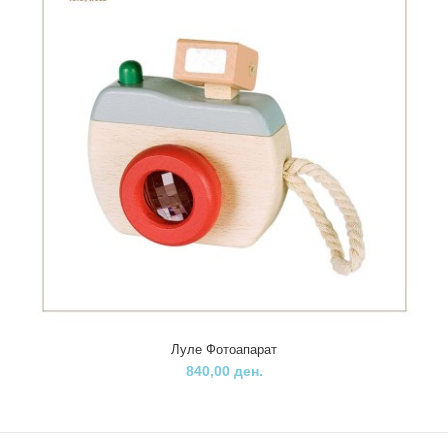
Луле авион на влечење
510,00 ден.
..
Луле Фотоапарат
840,00 ден.