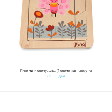
Пино лавиринт Џунгла
700,00 ден.
Пино мини сложувалка (4 елемента) пеперутка
250,00 ден.
Детска дрвена едукативна игра од брендот Пино- лавиринт со
мотив на џунгла наменетa за забава ..