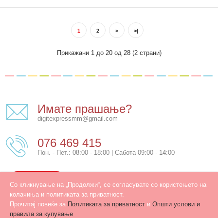
Пино лавиринт Фарма
700,00 ден.
1
2
>
>|
Прикажани 1 до 20 од 28 (2 страни)
Детска дрвена едукативна игра од брендот Пино- лавиринт со
мотив на џунгла наменетa за забава ..
Имате прашање?
digitexpressmm@gmail.com
076 469 415
Пон. - Пет.: 08:00 - 18:00 | Сабота 09:00 - 14:00
КОНТАКТ
Со кликнување на „Продолжи“, се согласувате со користењето на
колачиња и политиката за приватност.
Прочитај повеќе за
Политиката за приватност
и
Општи услови и
правила за купување