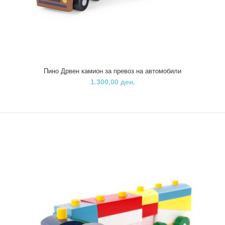
Пино вметнувалка - Облечи девојче
400,00 ден.
Пино Дрвен камион за превоз на автомобили
1.300,00 ден.
Пино сложувалка- Облечи го девојчето нуди повеќе можности на
комбинации кои ја поттикнуваат детската..