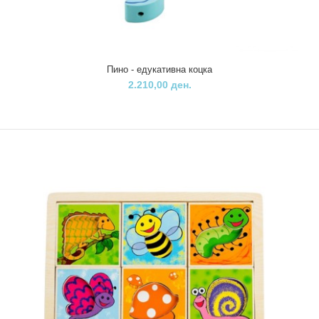
Пино - едукативна коцка
2.210,00 ден.
Пино - едукативен часовник со магнет
1.680,00 ден.
Оваа играчка овозможува многу бенефити за деца на возраст од
18 месеци и постари. Најмладите од оваа..