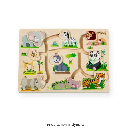
Пино Дрвен камион за превоз на автомобили
1.300,00 ден.
..
Пино лавиринт Џунгла