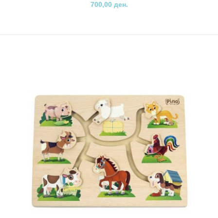
700,00 ден.
Пино експрес воз
1.300,00 ден.
Возот "Pino Експрес" е дрвена едукативна играчка со
многубројни можности за игра, забава и учење за ..