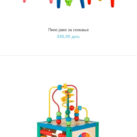
Пино јаже за скокање
340,00 ден.
Пино 3во1 дидактичка клацкалица
1.290,00 ден.
Одлично дидактичко и едукативно средство за игра исполнета
со знаење!!!· &nb..