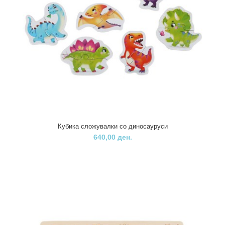
425,00 ден.
850,00 ден.
..
Кубика сложувалки со диносауруси
640,00 ден.