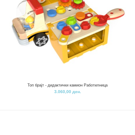
Пино сложувалка вметнувалка Ноева арка
590,00 ден.
Топ брајт - дидактички камион Работилница
3.060,00 ден.
Комплексно дидактичко средство кое е во исто време е
сложувалка и вметнувалка. Животните како омиле..