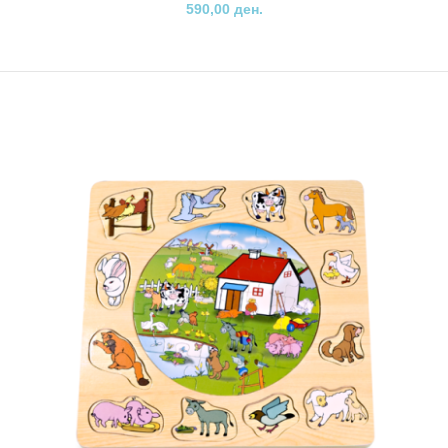
590,00 ден.
Пино мини 3Д слагалица
480,00 ден.
Дидактичка мини 3D слагалица која нуди многу можности. Низ
разни активности како комбинирање на елем..