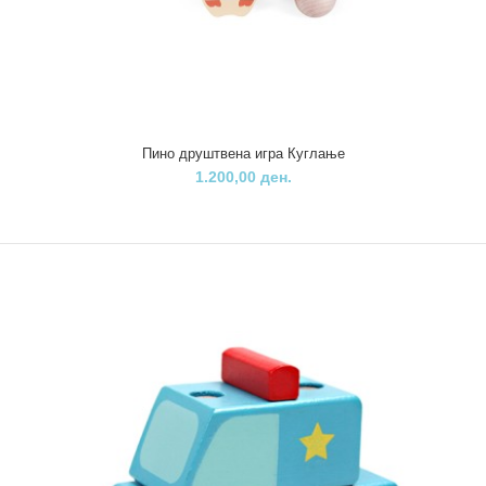
Пино Дрвена играчка миксер
1.740,00 ден.
Пино друштвена игра Куглање
1.200,00 ден.
..