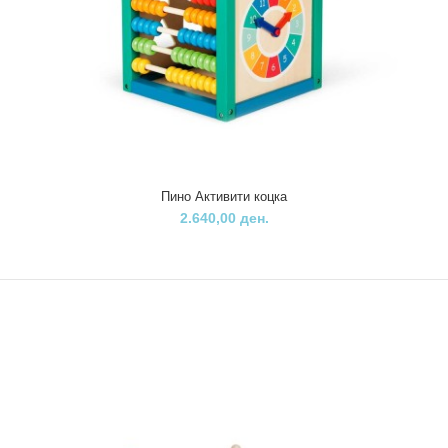
Пино Активити коцка
2.640,00 ден.
Пино јаже за скокање
340,00 ден.