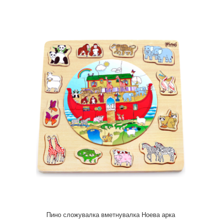
Пино друштвена игра Куглање
1.200,00 ден.
..
Пино сложувалка вметнувалка Ноева арка