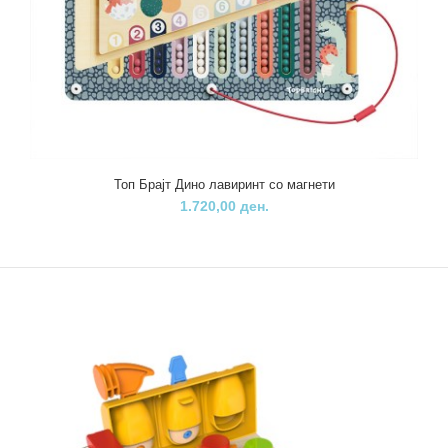
480,00 ден.
Дидактичка мини 3D слагалица која нуди многу можности. Низ
разни активности како комбинирање на елем..
Топ Брајт Дино лавиринт со магнети
1.720,00 ден.