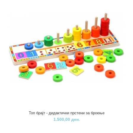
Топ брајт - дидактички прстени за броење
1.500,00 ден.
Пино сложувалка вметнувалка Фарма
590,00 ден.