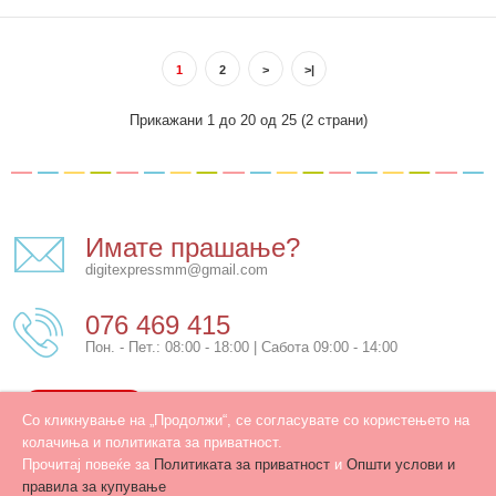
1
2
>
>|
Комплексно дидактичко средство кое е во исто време е
Прикажани 1 до 20 од 25 (2 страни)
сложувалка и вметнувалка. Животните како омилен..
Имате прашање?
digitexpressmm@gmail.com
076 469 415
Пон. - Пет.: 08:00 - 18:00 | Сабота 09:00 - 14:00
КОНТАКТ
Со кликнување на „Продолжи“, се согласувате со користењето на
колачиња и политиката за приватност.
Прочитај повеќе за
Политиката за приватност
и
Општи услови и
правила за купување