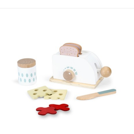
Пино Дрвен Сет за чај
1.150,00 ден.