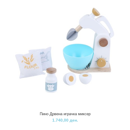
Пино Активити коцка
2.640,00 ден.
Играчка која со својот изглед и повеке можности со сигурност ќе
го привлече вниманието на Вашето дет..
Пино Дрвена играчка миксер
1.740,00 ден.