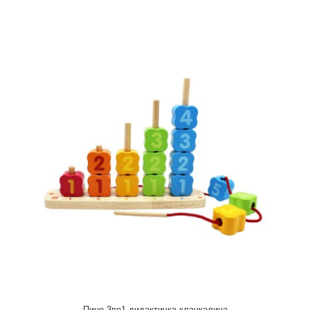
Пино 2 во 1 сложувалка и вметнувалка - Волшебна шума
590,00 ден.
Пино 3во1 дидактичка клацкалица