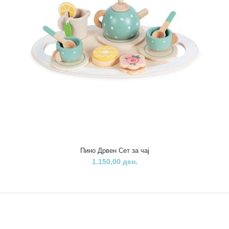
Pino јажето за скокање е забавна играчка која Вас ќе ве потсети
на детството и со која можете да го ..
Пино Дрвен Сет за чај
1.150,00 ден.