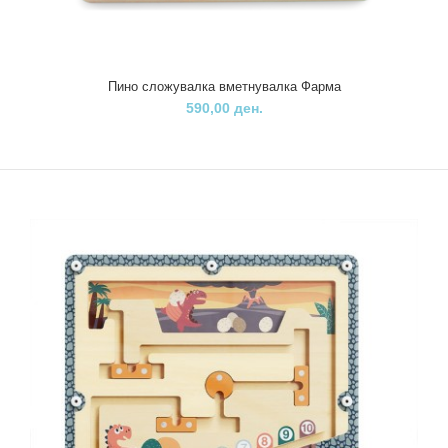
Пино сложувалка вметнувалка Фарма
590,00 ден.
Пино мини 3Д слагалица