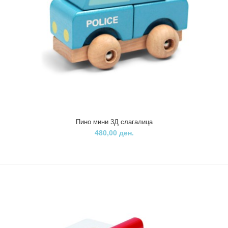
Пино мини 3Д слагалица
480,00 ден.
Пино Дрвена играчка Тостер
1.300,00 ден.
..