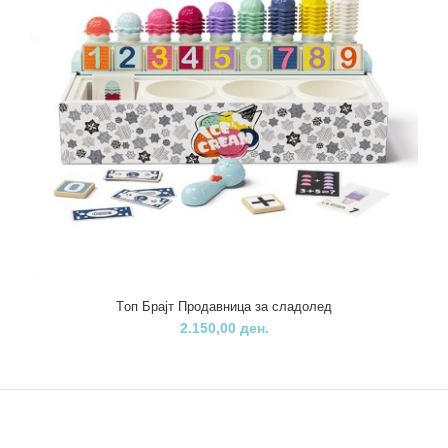
Tоп Брајт Продавница за сладолед
Tоп Брајт Продавница за сладолед
2.150,00 ден.
2.150,00 ден.
..