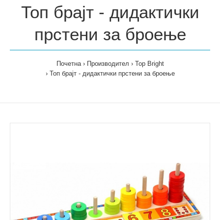
Топ брајт - дидактички
прстени за броење
Почетна
Производител
Top Bright
Топ брајт - дидактички прстени за броење