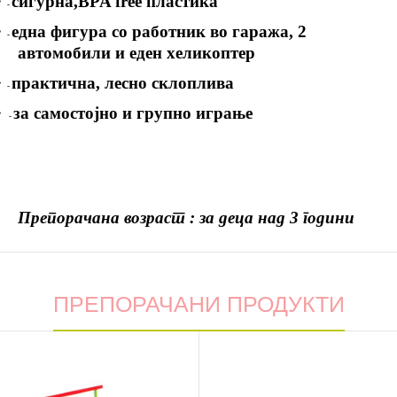
·
сигурна
,BPA free пластика
-
·
една фигура со работник во гаража, 2
-
автомобили и еден хеликоптер
·
практична, лесно склоплива
-
·
за самостојно и групно играње
-
Препорачана возраст : за деца над 3 години
ПРЕПОРАЧАНИ ПРОДУКТИ