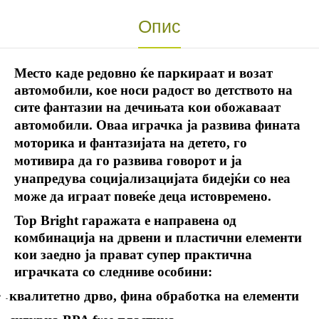
Опис
Место каде редовно ќе паркираат и возат
автомобили, кое носи радост во детството на
сите фантазии на дечињата кои обожaваат
автомобили.
Оваа играчка ја развива фината
моторика и фантазијата на детето, го
мотивира да го развива говорот и ја
унапредува социјализацијата бидејќи со неа
може да играат повеќе деца истовремено.
Top Bright гаражата е направена од
комбинација на дрвени и пластични елементи
кои заедно ја прават супер практична
играчката со следниве особини
:
·
квалитетно дрво, фина обработка на елементи
-