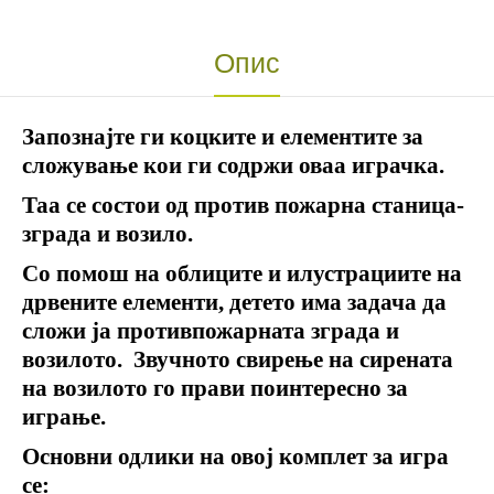
Опис
Запознајте ги коцките и елементите за
сложување кои ги содржи оваа играчка.
Таа се состои од против пожарна станица-
зграда и возило.
Со помош на облиците и илустрациите на
дрвените елементи, детето има задача да
сложи ја противпожарната зграда и
в
озилото. Звучното свирење на сирената
на возилото го прави поинтересно за
играње.
Основни одлики на овој комплет за игра
се
: