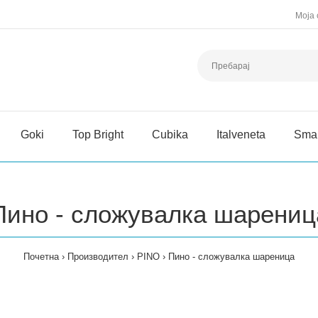
Моја 
Goki
Top Bright
Cubika
Italveneta
Sma
Пино - сложувалка шарениц
Почетна
Производител
PINO
Пино - сложувалка шареница