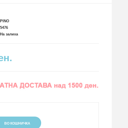
PINO
5476
На залиха
ен.