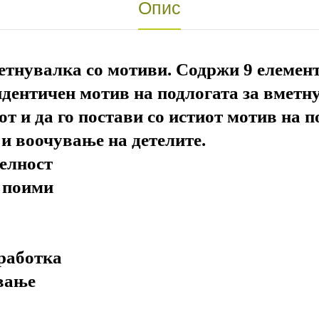
Опис
етнувалка со мотиви. Содржи 9 елемент
дентичен мотив на подлогата за вметнув
т и да го постави со истиот мотив на п
и воочување на детелите.
уелност
и поими
бработка
ување