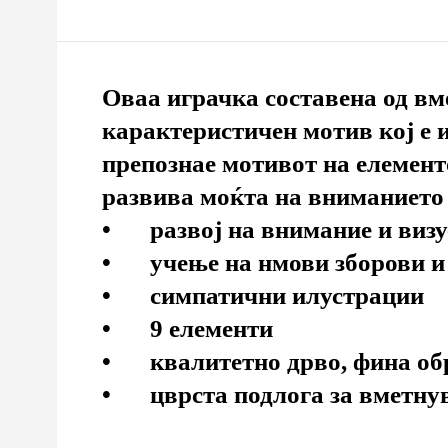
Оваа играчка составена од вм
карактеристичен мотив кој е и
препознае мотивот на елементо
развива моќта на вниманието 
•
развој на внимание и виз
•
учење на нмови зборови 
•
симпатични илустрации
•
9 елементи
•
квалитетно дрво, фина о
•
цврста подлога за вметн