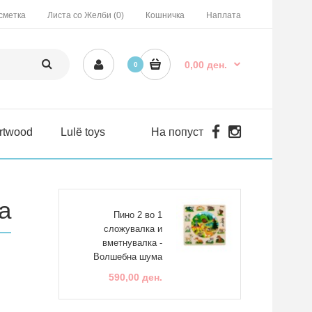
сметка
Листа со Желби (0)
Кошничка
Наплата
0,00 ден.
0
rtwood
Lulë toys
На попуст
а
Пино 2 во 1
сложувалка и
вметнувалка -
Волшебна шума
590,00 ден.