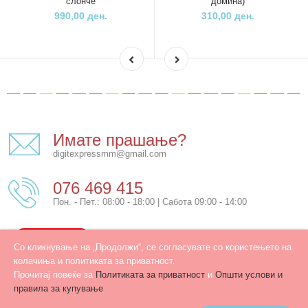
слонче
домина)
990,00 ден.
310,00 ден.
Имате прашање?
digitexpressmm@gmail.com
076 469 415
Пон. - Пет.: 08:00 - 18:00 | Сабота 09:00 - 14:00
КОНТАКТ
Со кликнување на „Продолжи“, се согласувате со користењето на
колачиња и политиката за приватност.
Прочитај повеќе за
Политиката за приватност
и
Општи услови и
правила за купување
Developed by
PROCESS IN
. Hosted by
INHOST
.