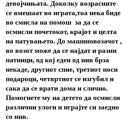
девојчињата. Доколку возрасните
се вмешаат во играта,тоа нека биде
во смисла на помош за да се
осмисли почетокот, крајот и целта
на патувањето. До машиновозачот ,
во возот може да се најдат и разни
патници, од кој еден од нив брза
некаде, другиот спие, третиот носи
подароци, четвртиот се изгубил и
сака да се врати дома и слично.
Помогнете му на детето да осмисли
различни улоги и играјте си заедно
со нив.