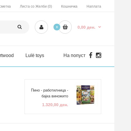
сметка
Листа со Желби (0)
Кошничка
Наплата
0,00 ден.
0
rtwood
Lulë toys
На попуст
Пино - работилница -
бајка виножито
1.320,00 ден.