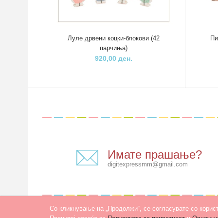
Луле дрвени коцки-блокови (42
Пи
парчиња)
920,00 ден.
Имате прашање?
digitexpressmm@gmail.com
Со кликнување на „Продолжи“, се согласувате со корис
Developed by
PROCESS IN
. Hosted by
INHOST
.