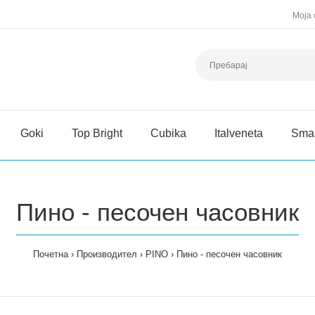
Моја 
Goki
Top Bright
Cubika
Italveneta
Sma
Пино - песочен часовник
Почетна
Производител
PINO
Пино - песочен часовник