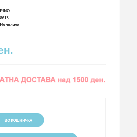
PINO
8613
На залиха
ен.