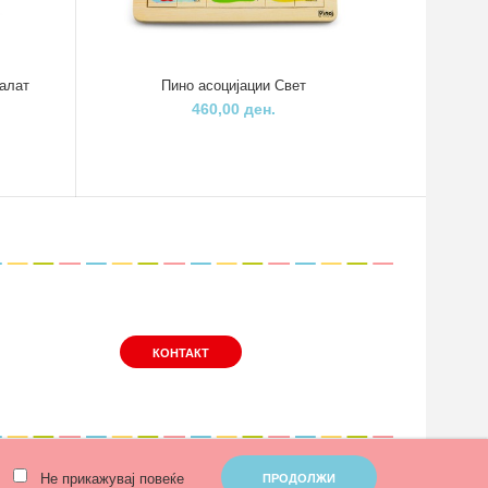
 алат
Пино асоцијации Свет
Пино ми
460,00 ден.
КОНТАКТ
Не прикажувај повеќе
ПРОДОЛЖИ