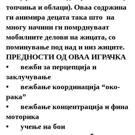
топчиња и облаци). Оваа содржина
ги анимира децата така што на
многу начини ги помрднуваат
мобилните делови на жицата, со
поминување под над и низ жиците.
ПРЕДНОСТИ ОД ОВАА ИГРАЧКА
•
вежби за перцепција и
заклучување
•
вежбање координација “око-
рака”
•
вежбање концентрација и фина
моторика
•
учење на бои