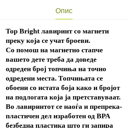
Опис
Top Bright лавиринт со магнети
преку која се учат броеви.
Со помош на магнетно стапче
вашето дете треба да доведе
одреден број топчиња на точно
одредени места. Топчињата се
обоени со истата боја како и бројот
на подлогата која ја претставуваат.
Во лавиринтот се наоѓа и препрека-
пластичен дел изработен од BPA
безбедна пластика што ги запира