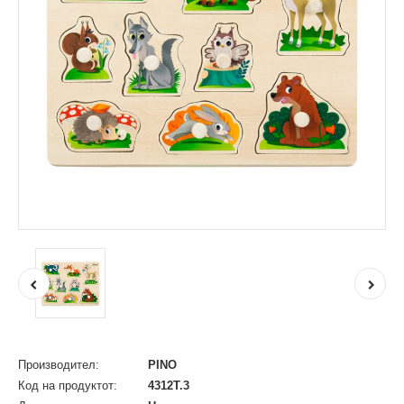
Производител:
PINO
Код на продуктот:
4312T.3