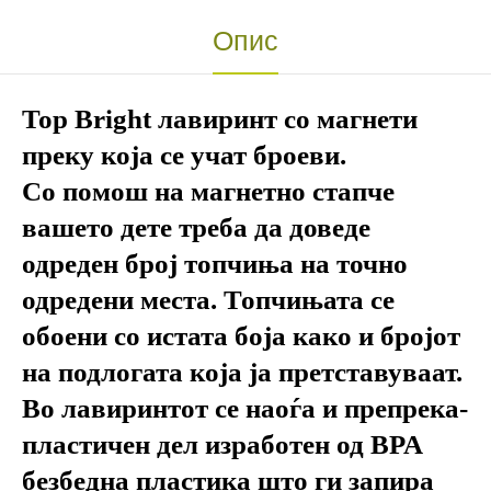
Опис
Top Bright лавиринт со магнети
преку која се учат броеви.
Со помош на магнетно стапче
вашето дете треба да доведе
одреден број топчиња на точно
одредени места. Топчињата се
обоени со истата боја како и бројот
на подлогата која ја претставуваат.
Во лавиринтот се наоѓа и препрека-
пластичен дел изработен од BPA
безбедна пластика што ги запира