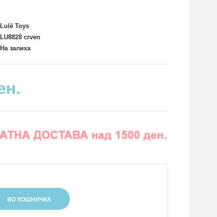
Lulë Toys
LU8828 crven
На залиха
ен.