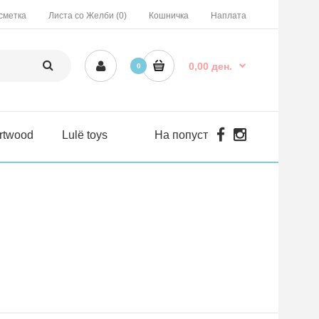
сметка
Листа со Желби (0)
Кошничка
Наплата
0,00 ден.
0
rtwood
Lulë toys
На попуст