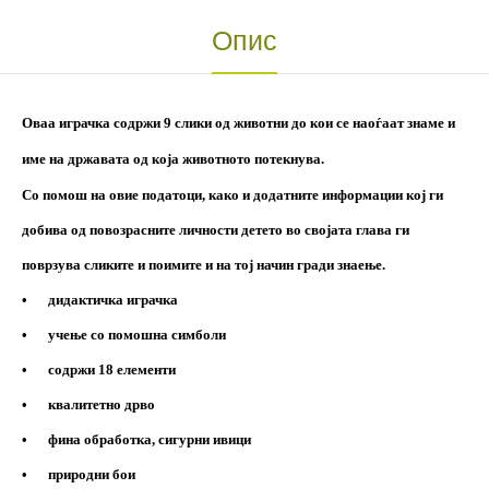
Опис
Оваа играчка содржи 9 слики од животни до кои се наоѓаат знаме и
име на државата од која животното потекнува.
Со помош на овие податоци, како и додатните информации кој ги
добива од повозрасните личности детето во својата глава ги
поврзува сликите и поимите и на тој начин гради знаење.
•
дидактичка играчка
•
учење со помошна симболи
•
содржи 18 елементи
•
квалитетно дрво
•
фина обработка, сигурни ивици
•
природни бои