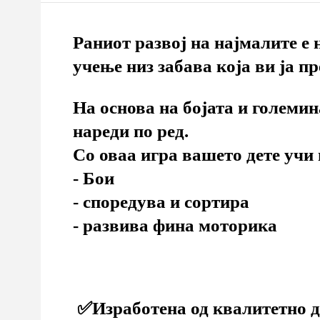
Раниот развој на најмалите е 
учење низ забава која ви ја п
На основа на бојата и големин
нареди по ред.⁣
Со оваа игра вашето дете учи 
⁣- Бои
- споредува и сортира
- развива фина моторика
✅Изработена од квалитетно д