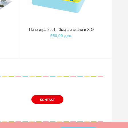
Пино игра 2во1 - Змија и скали и Х-О
Пино
950,00 ден.
КОНТАКТ