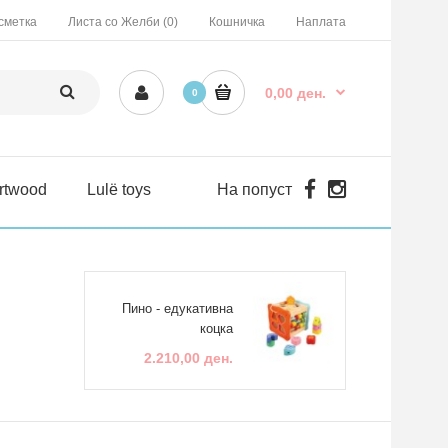
сметка
Листа со Желби (0)
Кошничка
Наплата
0,00 ден.
0
rtwood
Lulë toys
На попуст
Пино - едукативна
коцка
2.210,00 ден.