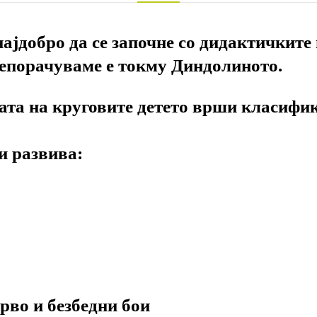
најдобро да се започне со дидактичките 
репорачуваме е токму Диндолиното.⁣
ата на круговите детето врши класифик
и развива:⁣
рво и безбедни бои