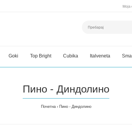
Моја 
Goki
Top Bright
Cubika
Italveneta
Sma
Пино - Диндолино
Почетна
Пино - Диндолино