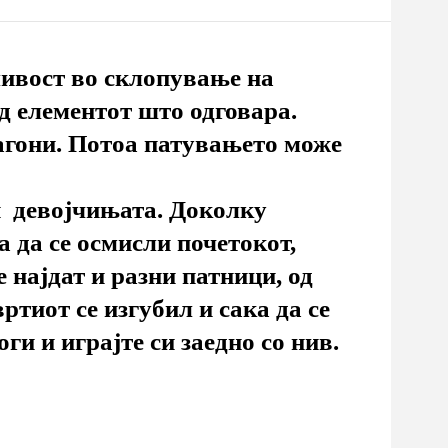
ливост во склопување на
од елементот што одговара.
вагони. Потоа патувањето може
 и девојчињата. Доколку
 да се осмисли почетокот,
 најдат и разни патници, од
вртиот се изгубил и сака да се
ги и играјте си заедно со нив.