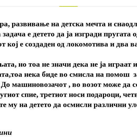
гра, развивање на детска мечта и снаод
 задача е детето да ја изгради пругата 
от кој е создаден од локомотива и два 
та, но тоа не значи дека не ја играат
та,тоа нека биде во смисла на помош за
 До машиновозачот , во возот може да се
ругиот спие, третиот носи подароци, чет
е му на детето да осмисли различни уло
дини