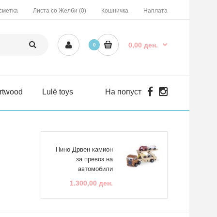
сметка
Листа со Желби (0)
Кошничка
Наплата
0,00 ден.
0
rtwood
Lulë toys
На попуст
Пино Дрвен камион
за превоз на
автомобили
1.300,00 ден.