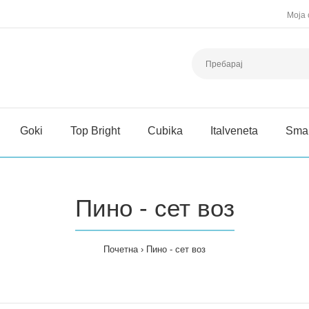
Моја 
Goki
Top Bright
Cubika
Italveneta
Sma
Пино - сет воз
Почетна
Пино - сет воз