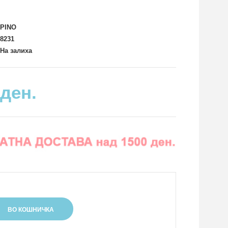
PINO
8231
На залиха
 ден.