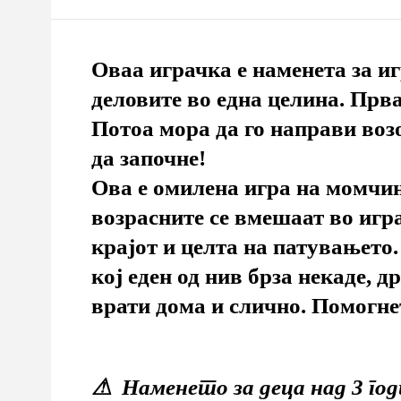
Оваа играчка е наменета за и
деловите во една целина. Прва
Потоа мора да го направи воз
да започне!
Ова е омилена игра на момчиња
возрасните се вмешаат во игра
крајот и целта на патувањето.
кој еден од нив брза некаде, д
врати дома и слично. Помогнет
⚠ Наменето за деца над 3 го