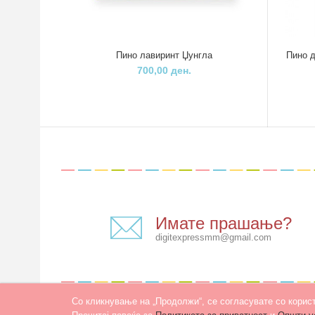
Пино лавиринт Џунгла
Пино д
700,00 ден.
Имате прашање?
digitexpressmm@gmail.com
Со кликнување на „Продолжи“, се согласувате со корис
Developed by
PROCESS IN
. Hosted by
INHOST
.