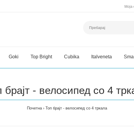
Моја 
Goki
Top Bright
Cubika
Italveneta
Sma
п брајт - велосипед со 4 трк
Почетна
Топ брајт - велосипед со 4 тркала