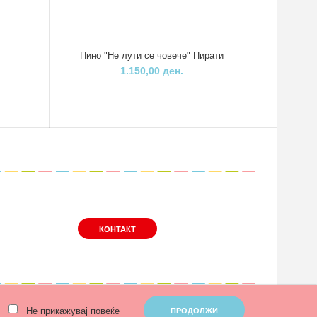
Пино "Не лути се човече" Пирати
Пи
1.150,00 ден.
КОНТАКТ
Не прикажувај повеќе
ПРОДОЛЖИ