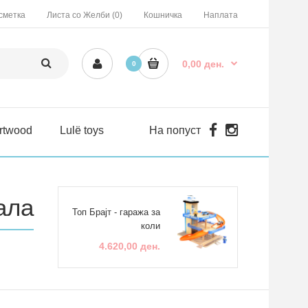
сметка
Листа со Желби (0)
Кошничка
Наплата
0,00 ден.
0
rtwood
Lulë toys
На попуст
ала
Топ Брајт - гаража за
коли
4.620,00 ден.