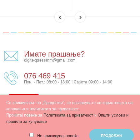
Имате прашање?
digitexpressmm@gmail.com
076 469 415
Пон. - Пет.: 08:00 - 18:00 | Сабота 09:00 - 14:00
КОНТАКТ
Со кликнување на „Продолжи“, се согласувате со користењето на
колачиња и политиката за приватност.
Прочитај повеќе за
Политиката за приватност
и
Општи услови и
правила за купување
Developed by
PROCESS IN
. Hosted by
INHOST
.
Не прикажувај повеќе
ПРОДОЛЖИ