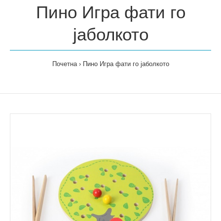
Пино Игра фати го
јаболкото
Почетна
Пино Игра фати го јаболкото