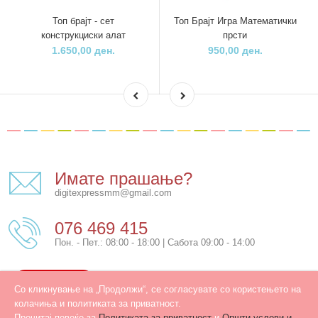
Топ брајт - сет
Топ Брајт Игра Математички
конструкциски алат
прсти
1.650,00 ден.
950,00 ден.
Имате прашање?
digitexpressmm@gmail.com
076 469 415
Пон. - Пет.: 08:00 - 18:00 | Сабота 09:00 - 14:00
КОНТАКТ
Со кликнување на „Продолжи“, се согласувате со користењето на
колачиња и политиката за приватност.
Прочитај повеќе за
Политиката за приватност
и
Општи услови и