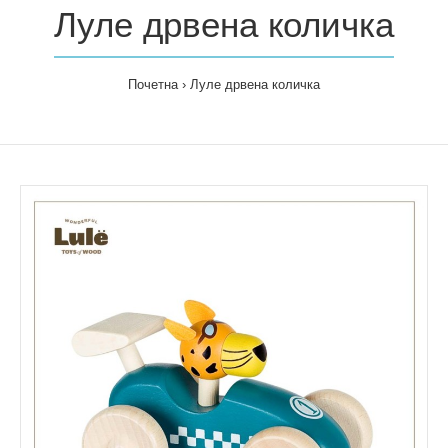
Луле дрвена количка
Почетна
Луле дрвена количка