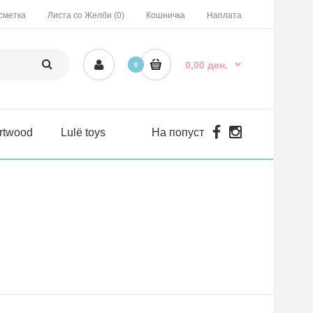
сметка
Листа со Желби (0)
Кошничка
Наплата
0,00 ден.
0
rtwood
Lulë toys
На попуст