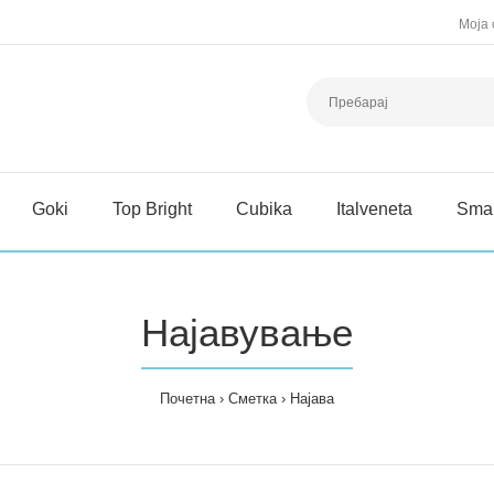
Моја 
Goki
Top Bright
Cubika
Italveneta
Sma
Најавување
Почетна
Сметка
Најава