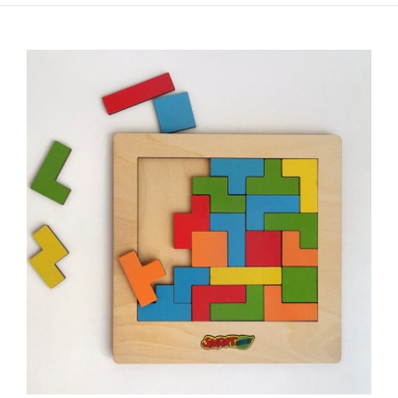
Смартвуд - Сложувалка слонче
990,00 ден.
..