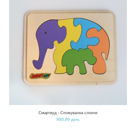
Вметнувалката-Лубеница е едукативна игра за учење на броевите и
формите на овој вид на овошје.Истат..
Смартвуд - Сложувалка слонче
990,00 ден.