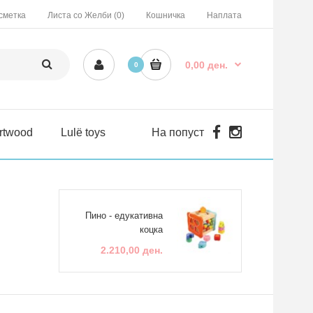
сметка
Листа со Желби (0)
Кошничка
Наплата
0,00 ден.
0
rtwood
Lulë toys
На попуст
Пино - едукативна
коцка
2.210,00 ден.