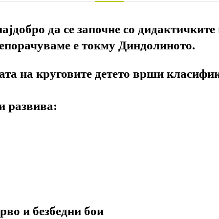
најдобро да се започне со дидактичките 
репорачуваме е токму Диндолиното.⁣
ата на круговите детето врши класифик
и развива:⁣
рво и безбедни бои