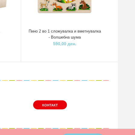
а
Пино 2 во 1 сложувалка и вметнувалка
Кубика д
- Волшебна шума
590,00 ден.
КОНТАКТ