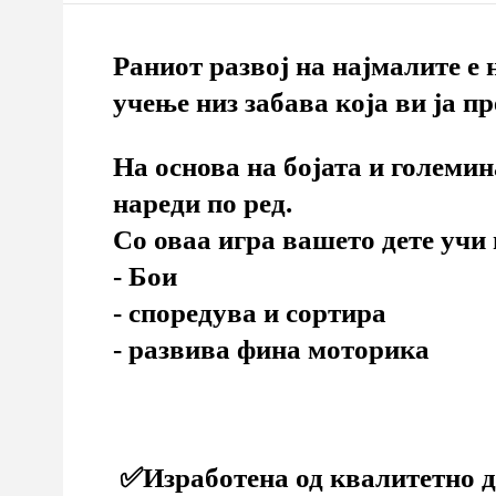
Раниот развој на најмалите е 
учење низ забава која ви ја п
На основа на бојата и големин
нареди по ред.⁣
Со оваа игра вашето дете учи 
⁣- Бои
- споредува и сортира
- развива фина моторика
✅Изработена од квалитетно д