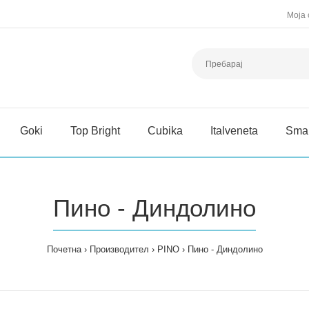
Моја 
Goki
Top Bright
Cubika
Italveneta
Sma
Пино - Диндолино
Почетна
Производител
PINO
Пино - Диндолино